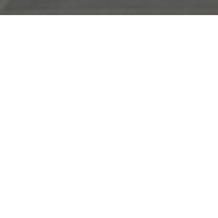
DESCRIPTION
CLIENT:
PARTICULIER
DATE:
MAI, 2011
LOCALISATION:
VILLETELLE (34), FR