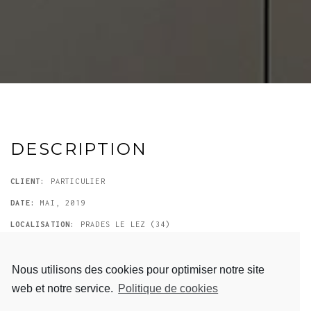
DESCRIPTION
CLIENT:
PARTICULIER
DATE:
MAI, 2019
LOCALISATION:
PRADES LE LEZ (34)
Dressing sur mesure en panneaux mélaminés Unilin coloris Teal, caissons
bois et façades et panneaux agglomérés replaqués essence fine de
Nous utilisons des cookies pour optimiser notre site
chêne finition huilée
web et notre service.
Politique de cookies